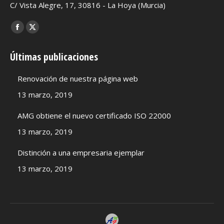
C/ Vista Alegre, 17, 30816 - La Hoya (Murcia)
Encuéntranos en:
Facebook
X
page
page
Últimas publicaciones
opens
opens
in
in
Renovación de nuestra página web
new
new
13 marzo, 2019
window
window
AMG obtiene el nuevo certificado ISO 22000
13 marzo, 2019
Distinción a una empresaria ejemplar
13 marzo, 2019