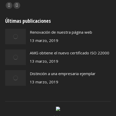
Encuéntranos en:
Facebook
X
page
page
Últimas publicaciones
opens
opens
in
in
Renovación de nuestra página web
new
new
13 marzo, 2019
window
window
AMG obtiene el nuevo certificado ISO 22000
13 marzo, 2019
Distinción a una empresaria ejemplar
13 marzo, 2019