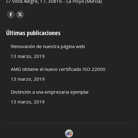
C/ Vista Alegre, 17, 30816 - La Hoya (Murcia)
Encuéntranos en:
Facebook
X
page
page
Últimas publicaciones
opens
opens
in
in
Renovación de nuestra página web
new
new
13 marzo, 2019
window
window
AMG obtiene el nuevo certificado ISO 22000
13 marzo, 2019
Distinción a una empresaria ejemplar
13 marzo, 2019